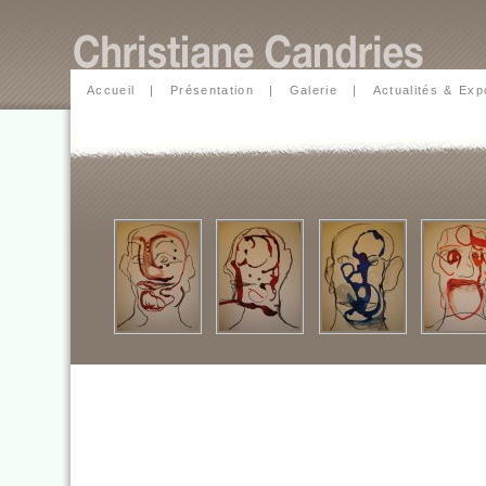
Accueil
|
Présentation
|
Galerie
|
Actualités & Exp