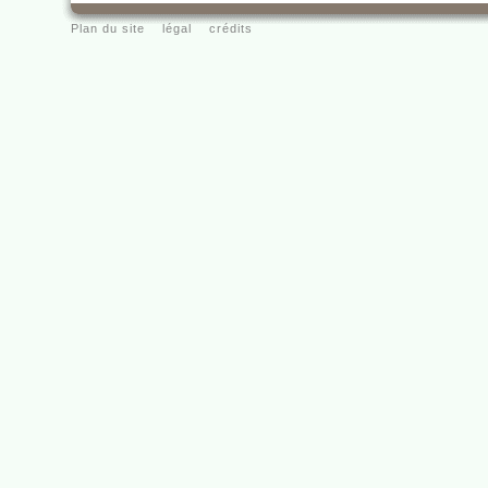
Plan du site
légal
crédits