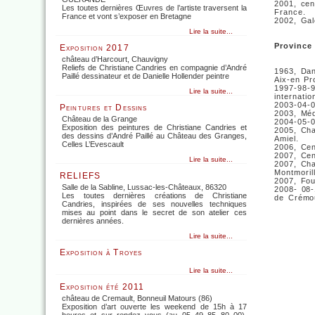
2001, cen
Les toutes dernières Œuvres de l’artiste traversent la
France.
France et vont s’exposer en Bretagne
2002, Gal
Lire la suite...
Province 
Exposition 2017
château d’Harcourt, Chauvigny
Reliefs de Christiane Candries en compagnie d’André
1963, Dan
Paillé dessinateur et de Danielle Hollender peintre
Aix-en Pr
1997-98-9
Lire la suite...
internatio
2003-04-0
Peintures et Dessins
2003, Mé
Château de la Grange
2004-05-06
Exposition des peintures de Christiane Candries et
2005, Cha
des dessins d’André Paillé au Château des Granges,
Amiel.
Celles L’Evescault
2006, Cen
2007, Cen
Lire la suite...
2007, Ch
Montmoril
RELIEFS
2007, Fou
Salle de la Sabline, Lussac-les-Châteaux, 86320
2008- 08-
Les toutes dernières créations de Christiane
de Crémou
Candries, inspirées de ses nouvelles techniques
mises au point dans le secret de son atelier ces
dernières années.
Lire la suite...
Exposition à Troyes
Lire la suite...
Exposition été 2011
château de Cremault, Bonneuil Matours (86)
Exposition d’art ouverte les weekend de 15h à 17