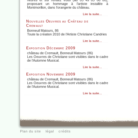
heures et sur rendez vous (au 05 49 85 80 00),
proposant un hommage à l’artiste installée à
Montmorillon, dans l’orangerie du château.
Lire la suite...
Nouvelles Oeuvres au Château de
Cremault
Bonneuil Matours, 86
Toute la création 2010 de l’Artiste Christiane Candries
Lire la suite...
Exposition Décembre 2009
château de Cremault, Bonneuil Matours (86)
Les Oeuvres de Christiane sont visibles dans le cadre
de l’Automne Musical.
Lire la suite...
Exposition Novembre 2009
château de Cremault, Bonneuil Matours (86)
Les Oeuvres de Christiane sont visibles dans le cadre
de l’Automne Musical.
Lire la suite...
Plan du site
légal
crédits