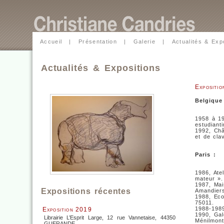
Accueil
|
Présentation
|
Galerie
|
Actualités & Exp
Actualités & Expositions
Expositio
Belgique
1958 à 19
estudianti
1992, Châ
et de cla
Paris :
1986, Ate
mateur ».
1987, Mai
Expositions récentes
Amandiers
1988, Eco
75011.
1988-1989
Exposition 2019
1990, Gal
Librairie L’Esprit Large, 12 rue Vannetaise, 44350
Ménilmont
GUERANDE