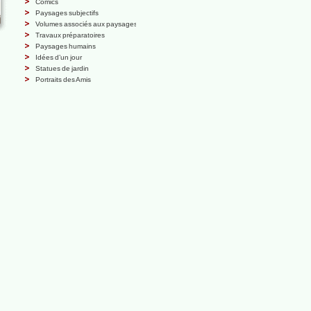
Comics
Paysages subjectifs
Volumes associés aux paysages
Travaux préparatoires
Paysages humains
Idées d’un jour
Statues de jardin
Portraits des Amis