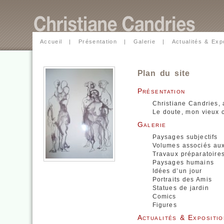
Accueil
|
Présentation
|
Galerie
|
Actualités & Exp
Plan du site
Présentation
Christiane Candries, a
Le doute, mon vieux 
Galerie
Paysages subjectifs
Volumes associés au
Travaux préparatoire
Paysages humains
Idées d’un jour
Portraits des Amis
Statues de jardin
Comics
Figures
Actualités & Expositio